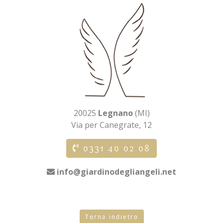
20025
Legnano
(MI)
Via per Canegrate, 12
0331 40 02 08
info@giardinodegliangeli.net
Torna indietro