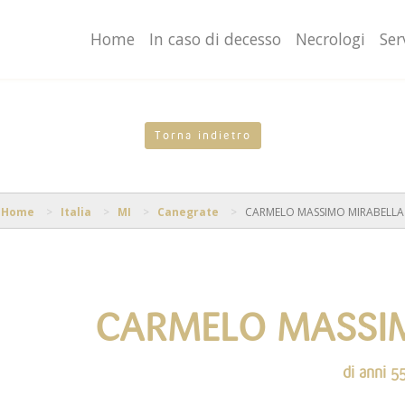
valgono di cookie necessari al funzionamento ed utili alle fina
o proseguendo la navigazione in altra maniera, acconsenti al
Home
In caso di decesso
Necrologi
Ser
Torna indietro
Home
Italia
MI
Canegrate
CARMELO MASSIMO MIRABELLA
CARMELO MASSI
di anni 5