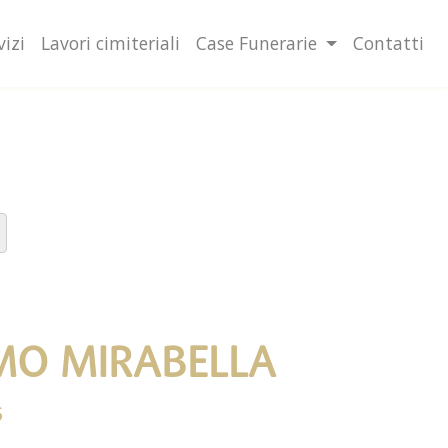
lità illustrate nella cookie policy. Chiudendo questo banner,
l’uso dei cookie.
Ulteriori informazioni
OK
vizi
Lavori cimiteriali
Case Funerarie
Contatti
MO MIRABELLA
5