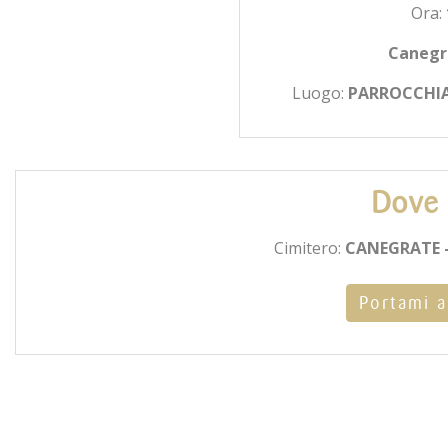
Ora:
Canegr
Luogo:
PARROCCHIA
Dove 
Cimitero:
CANEGRATE -
Portami a