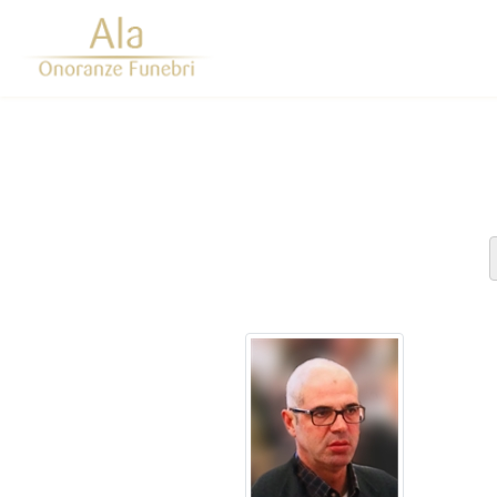
Questo sito o gli strumenti terzi da questo utilizzati si av
scorrendo questa pagina, cliccando su un link 