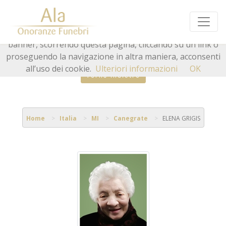
Questo sito o gli strumenti terzi da questo utilizzati si
avvalgono di cookie necessari al funzionamento ed utili
alle finalità illustrate nella cookie policy. Chiudendo questo
banner, scorrendo questa pagina, cliccando su un link o
proseguendo la navigazione in altra maniera, acconsenti
all’uso dei cookie.
Ulteriori informazioni
OK
Torna indietro
Home
Italia
MI
Canegrate
ELENA GRIGIS