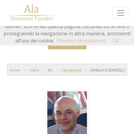
Questo sito o gli strumenti terzi da questo utilizzati si
avvalgono di cookie necessari al funzionamento ed utili
alle finalità illustrate nella cookie policy. Chiudendo questo
banner, scorrendo questa pagina, cliccando su un link o
proseguendo la navigazione in altra maniera, acconsenti
all’uso dei cookie.
Ulteriori informazioni
OK
Torna indietro
Home
Italia
MI
Canegrate
GIANLUCA BARDELLI