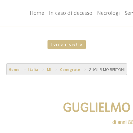
valgono di cookie necessari al funzionamento ed utili alle fina
o proseguendo la navigazione in altra maniera, acconsenti al
Home
In caso di decesso
Necrologi
Ser
Torna indietro
Home
Italia
MI
Canegrate
GUGLIELMO BERTONI
GUGLIELMO
di anni 8