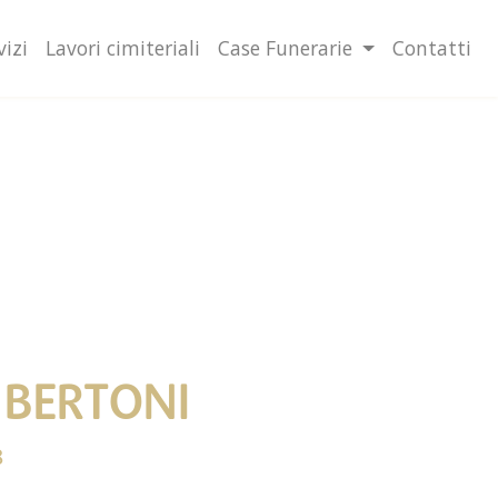
lità illustrate nella cookie policy. Chiudendo questo banner,
l’uso dei cookie.
Ulteriori informazioni
OK
vizi
Lavori cimiteriali
Case Funerarie
Contatti
 BERTONI
8