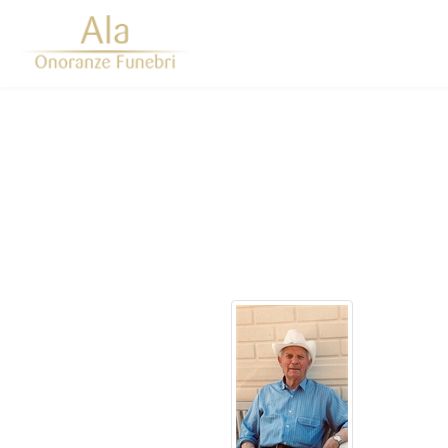
Questo sito o gli strumenti terzi da questo utilizzati si av
scorrendo questa pagina, cliccando su un link 