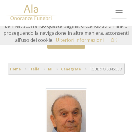
Questo sito o gli strumenti terzi da questo utilizzati si
avvalgono di cookie necessari al funzionamento ed utili
alle finalità illustrate nella cookie policy. Chiudendo questo
banner, scorrendo questa pagina, cliccando su un link o
proseguendo la navigazione in altra maniera, acconsenti
all’uso dei cookie.
Ulteriori informazioni
OK
Torna indietro
Home
Italia
MI
Canegrate
ROBERTO SENSOLO