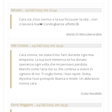
Abruzzo ,
25/08/2025 ore 01:44
Cara zia ,il tuo sorriso e la tua forza per la vita....non
ci lascerà mai❤️ Condoglianze affetto😘
Marta Di Marcoberardino
Villa Cortese ,
24/08/2025 ore 19:42
Cara nonna, sei stata il mio faro durante ogni mia
tempesta. La tua luce immensa mi ha donato
speranza ogni volta che mi pensavo perduta.
Manchi come l'aria ma so che continui a vivere in
ognuno di noi. Ti voglio bene, I tuoi nipoti: Greta,
Alyosha I tuoi pronipoti: Bianca e Ariele. Un abbraccio
nonna cara.
Greta Nardiello
Cerro Maggiore ,
24/08/2025 ore 19:35