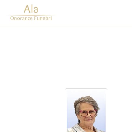
Questo sito o gli strumenti terzi da questo utilizzati si av
scorrendo questa pagina, cliccando su un link 