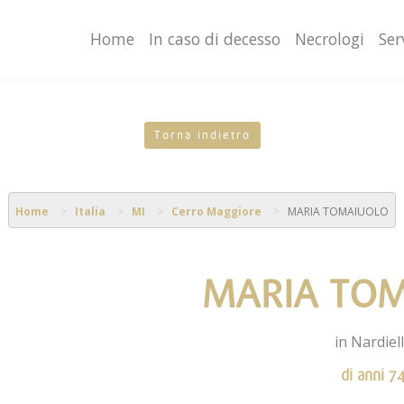
valgono di cookie necessari al funzionamento ed utili alle fina
o proseguendo la navigazione in altra maniera, acconsenti al
Home
In caso di decesso
Necrologi
Ser
Torna indietro
Home
Italia
MI
Cerro Maggiore
MARIA TOMAIUOLO
MARIA TO
in Nardiel
di anni 7