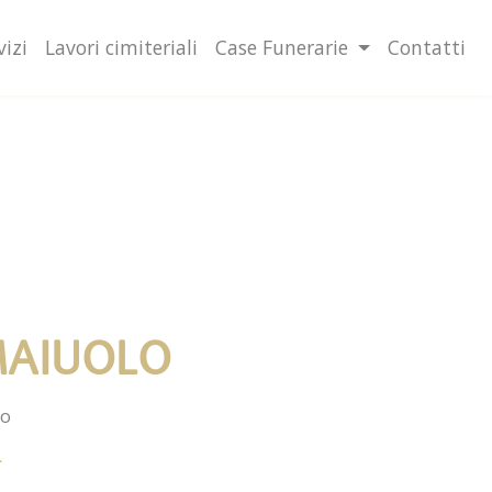
lità illustrate nella cookie policy. Chiudendo questo banner,
l’uso dei cookie.
Ulteriori informazioni
OK
vizi
Lavori cimiteriali
Case Funerarie
Contatti
MAIUOLO
lo
4