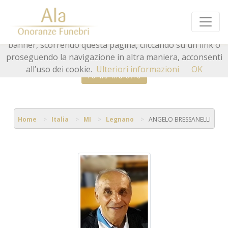
Questo sito o gli strumenti terzi da questo utilizzati si
avvalgono di cookie necessari al funzionamento ed utili
alle finalità illustrate nella cookie policy. Chiudendo questo
banner, scorrendo questa pagina, cliccando su un link o
proseguendo la navigazione in altra maniera, acconsenti
all’uso dei cookie.
Ulteriori informazioni
OK
Torna indietro
Home
Italia
MI
Legnano
ANGELO BRESSANELLI