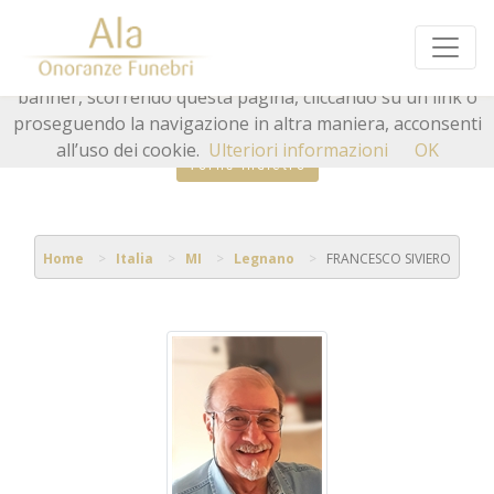
Questo sito o gli strumenti terzi da questo utilizzati si
avvalgono di cookie necessari al funzionamento ed utili
alle finalità illustrate nella cookie policy. Chiudendo questo
banner, scorrendo questa pagina, cliccando su un link o
proseguendo la navigazione in altra maniera, acconsenti
all’uso dei cookie.
Ulteriori informazioni
OK
Torna indietro
Home
Italia
MI
Legnano
FRANCESCO SIVIERO