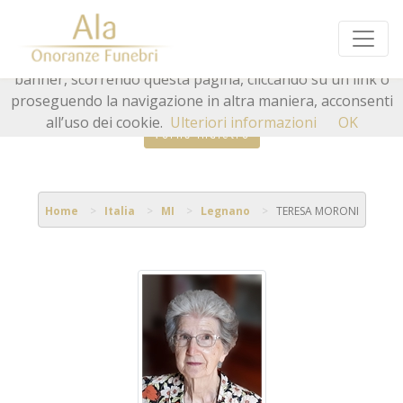
Questo sito o gli strumenti terzi da questo utilizzati si
avvalgono di cookie necessari al funzionamento ed utili
alle finalità illustrate nella cookie policy. Chiudendo questo
banner, scorrendo questa pagina, cliccando su un link o
proseguendo la navigazione in altra maniera, acconsenti
all’uso dei cookie.
Ulteriori informazioni
OK
Torna indietro
Home
Italia
MI
Legnano
TERESA MORONI