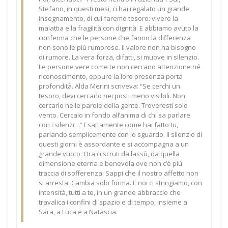
Stefano, in questi mesi, ci hai regalato un grande
insegnamento, di cui faremo tesoro: vivere la
malattia e la fragilità con dignità. E abbiamo avuto la
conferma che le persone che fanno la differenza
non sono le più rumorose. Il valore non ha bisogno
di rumore. La vera forza, difatti, si muove in silenzio.
Le persone vere come te non cercano attenzione né
riconoscimento, eppure la loro presenza porta
profondità. Alda Merini scriveva: “Se cerchi un
tesoro, devi cercarlo nei posti meno visibili. Non
cercarlo nelle parole della gente. Troveresti solo
vento. Cercalo in fondo all’anima di chi sa parlare
con i silenzi…” Esattamente come hai fatto tu,
parlando semplicemente con lo sguardo. Il silenzio di
questi giorni è assordante e si accompagna a un
grande vuoto. Ora ci scruti da lassù, da quella
dimensione eterna e benevola ove non c’è più
traccia di sofferenza. Sappi che il nostro affetto non
si arresta. Cambia solo forma. E noi ci stringiamo, con
intensità, tutti a te, in un grande abbraccio che
travalica i confini di spazio e di tempo, insieme a
Sara, a Luca e a Natascia.