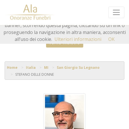
Questo sito o gli strumenti terzi da questo utilizzati si
avvalgono di cookie necessari al funzionamento ed utili
alle finalità illustrate nella cookie policy. Chiudendo questo
banner, scorrendo questa pagina, cliccando su un link o
proseguendo la navigazione in altra maniera, acconsenti
all’uso dei cookie.
Ulteriori informazioni
OK
Torna indietro
Home
Italia
MI
San Giorgio Su Legnano
STEFANO DELLE DONNE