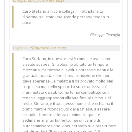
Euro.pa,
18/05/2026 ore 12:48
Caro Stefano amico e collega mi rattrista la tu
dipartita, sei stato una grande persona riposa in
pace
Giuseppe Terenghi
Legnano,
18/05/2026 ore 12:33
Caro Stefano, in questi mesi è come se avessimo
vissuto sospesi. Sì, abbiamo abitato un tempo a
mezz’aria, tra l’attesa di evoluzioni rassicuranti e la
graduale accettazione di una condizione che non
dava speranze. La malattia ti ha provato molto. Nel
corpo, ma mai nello spirito. La sua crudezza si è
manifestata da subito, ma tu hai combattuto con
tenacia, aggrappandoti alla vita fino all’ultimo. Del
resto, Stefano, è il tuo stesso nome, che richiama il
primo martire riconosciuto dalla Chiesa, a essere
simbolo di onore e forza d'animo. In queste
settimane, mai un lamento, mai un cenno di
autocommiserazione. Anzi, sei stato tu a rassicurare
noi, dicendoci: “Presto rientro in azienda”. Sai,