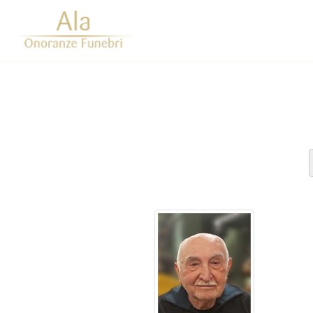
Questo sito o gli strumenti terzi da questo utilizzati si av
scorrendo questa pagina, cliccando su un link 