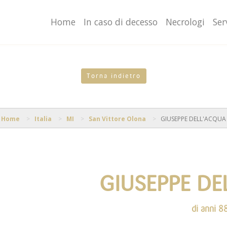
valgono di cookie necessari al funzionamento ed utili alle fina
o proseguendo la navigazione in altra maniera, acconsenti al
Home
In caso di decesso
Necrologi
Ser
Torna indietro
Home
Italia
MI
San Vittore Olona
GIUSEPPE DELL'ACQUA
GIUSEPPE D
di anni 8