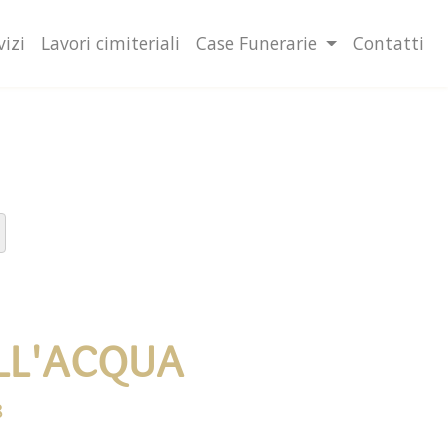
lità illustrate nella cookie policy. Chiudendo questo banner,
l’uso dei cookie.
Ulteriori informazioni
OK
vizi
Lavori cimiteriali
Case Funerarie
Contatti
ELL'ACQUA
8